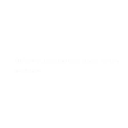
Contacto
Edificio #104, Ciudad del Saber, Clayton, Panamá.
iai@dir.iai.int
Suscríbase al IAI
Para estar al tanto de las noticias, eventos,
reuniones y proyectos desarrollados por el
IAI y otros eventos de interés.