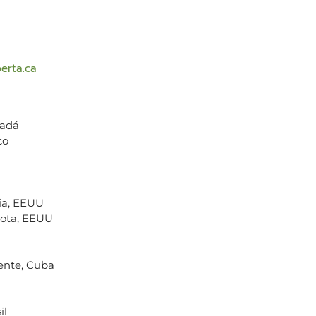
erta.ca
nadá
co
nia, EEUU
sota, EEUU
ente, Cuba
il