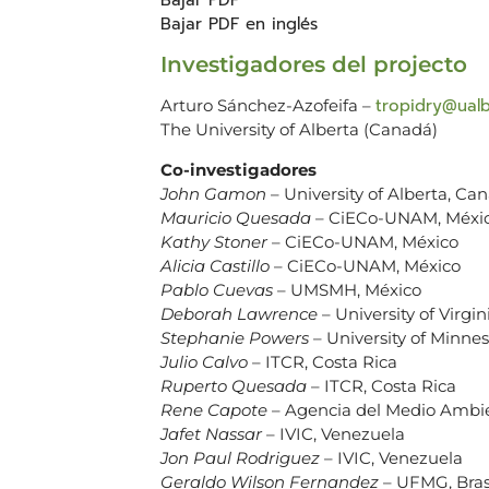
Bajar PDF en inglés
Investigadores del projecto
tropidry@ualb
Arturo Sánchez-Azofeifa –
The University of Alberta (Canadá)
Co-investigadores
John Gamon
– University of Alberta, Ca
Mauricio Quesada
– CiECo-UNAM, Méxi
Kathy Stoner
– CiECo-UNAM, México
Alicia Castillo
– CiECo-UNAM, México
Pablo Cuevas
– UMSMH, México
Deborah Lawrence
– University of Virgi
Stephanie Powers
– University of Minne
Julio Calvo
– ITCR, Costa Rica
Ruperto Quesada
– ITCR, Costa Rica
Rene Capote
– Agencia del Medio Ambi
Jafet Nassar
– IVIC, Venezuela
Jon Paul Rodriguez
– IVIC, Venezuela
Geraldo Wilson Fernandez
– UFMG, Bras