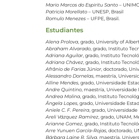
Mario Marcos do Espiritu Santo
– UNIMON
Patricia Morellato
– UNESP, Brasil
Romulo Menezes
– UFPE, Brasil.
Estudiantes
Alena Prolova
, grado, University of Albe
Abraham Alvarado
, grado, Instituto Te
Adriana Aguilar
, grado, Instituto Tecnol
Adriana Chávez
, grado, Instituto Tecnol
Afrânio de Farias Júnior
, doctorado, Uni
Alessandro Dornelas
, maestría, Universi
Alline Mendes
, grado, Universidade Estad
Andre Quintino
, maestría, Universidade 
Andrea Molina
, grado, Instituto Tecnoló
Ângela Lopes
, grado, Universidade Estad
Aniele C. F. Pereira
, grado, Universidade 
Areli Vázquez Ramírez
, grado, UNAM, Mé
Arianne Gomez
, grado, Instituto Tecnol
Arre Yunuen García-Rojas
, doctorado, 
Bárbara Laine R. Silva
, maestría, Unive