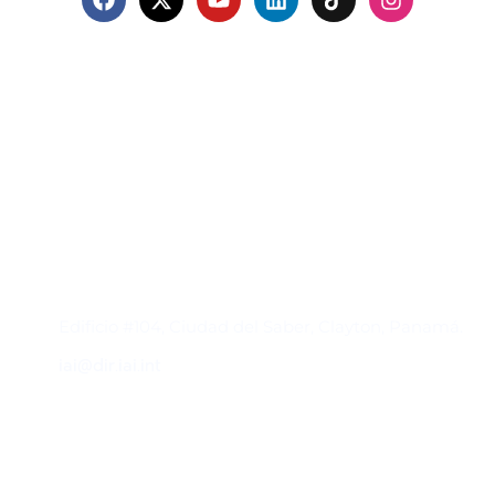
Contacto
Edificio #104, Ciudad del Saber, Clayton, Panamá.
iai@dir.iai.int
Suscríbase al IAI
Para estar al tanto de las noticias, eventos,