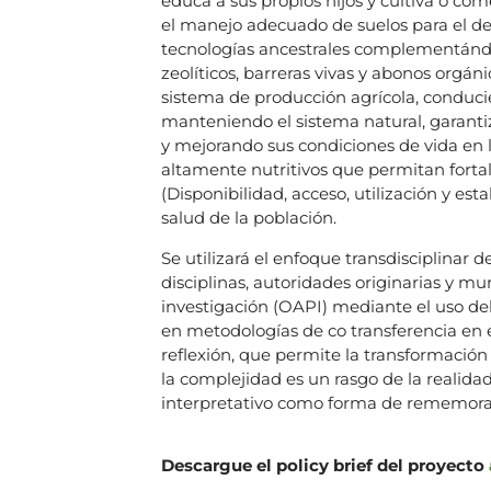
educa a sus propios hijos y cultiva o co
el manejo adecuado de suelos para el des
tecnologías ancestrales complementándo
zeolíticos, barreras vivas y abonos orgá
sistema de producción agrícola, conduci
manteniendo el sistema natural, garantiz
y mejorando sus condiciones de vida en 
altamente nutritivos que permitan fortal
(Disponibilidad, acceso, utilización y es
salud de la población.
Se utilizará el enfoque transdisciplinar
disciplinas, autoridades originarias y mu
investigación (OAPI) mediante el uso del 
en metodologías de co transferencia en e
reflexión, que permite la transformación d
la complejidad es un rasgo de la realid
interpretativo como forma de rememora
Descargue el policy brief del proyecto