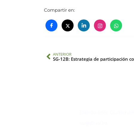
Compartir en:
ANTERIOR
Contacto
Edificio #104, Ciudad de
iai@dir.iai.int