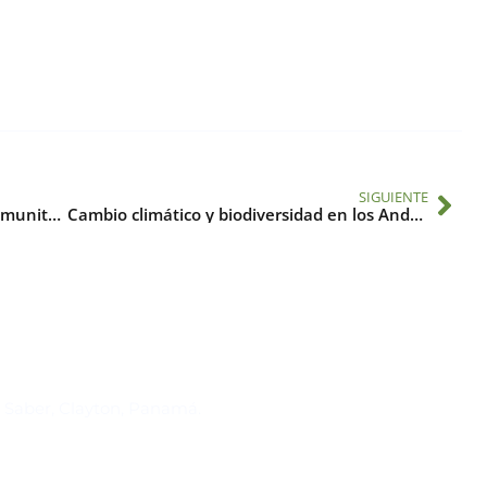
SIGUIENTE
SG-12B: Estrategia de participación comunitaria para la prevención y el manejo de los factores de riesgo en la transmisión del dengue
Cambio climático y biodiversidad en los Andes Tropicales
Suscríbase al IAI
l Saber, Clayton, Panamá.
Para estar al tanto de las not
reuniones y proyectos desarr
otros eventos de interés.