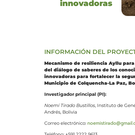
innovadoras
INFORMACIÓN DEL PROYEC
Mecanismo de resiliencia Ayllu para 
del diálogo de saberes de los conoc
innovadoras para fortalecer la segu
Municipio de Colquencha-La Paz, Bo
Investigador principal
(PI):
Noemí Tirado Bustillos
, Instituto de Ge
Andrés, Bolivia
noemistirado@gmail
Correo electrónico:
Teléfono: +591 2222 9613