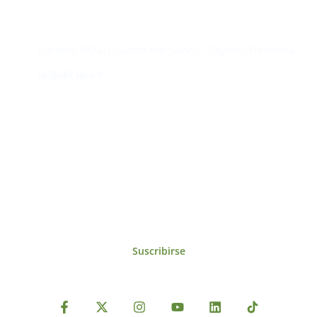
Contacto
Edificio #104, Ciudad del Saber, Clayton, Panamá.
iai@dir.iai.int
Suscríbase al IAI
Para estar al tanto de las noticias, eventos,
reuniones y proyectos desarrollados por el
IAI y otros eventos de interés.
Suscribirse