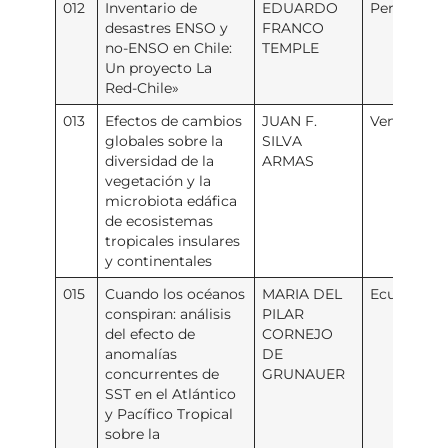
012
Inventario de
EDUARDO
Perú
desastres ENSO y
FRANCO
no-ENSO en Chile:
TEMPLE
Un proyecto La
Red-Chile»
013
Efectos de cambios
JUAN F.
Venezuela
globales sobre la
SILVA
diversidad de la
ARMAS
vegetación y la
microbiota edáfica
de ecosistemas
tropicales insulares
y continentales
015
Cuando los océanos
MARIA DEL
Ecuador
conspiran: análisis
PILAR
del efecto de
CORNEJO
anomalías
DE
concurrentes de
GRUNAUER
SST en el Atlántico
y Pacífico Tropical
sobre la