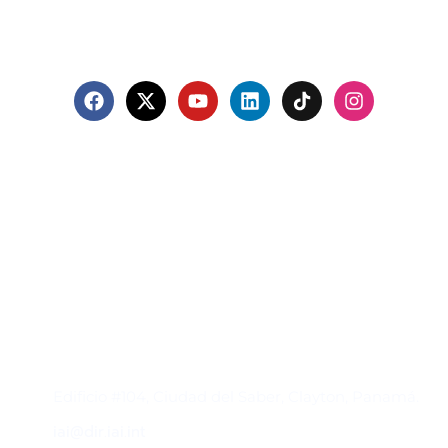
Contacto
Edificio #104, Ciudad del Saber, Clayton, Panamá.
iai@dir.iai.int