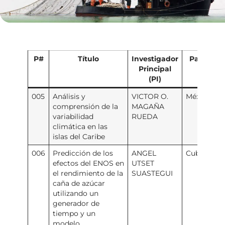
P#
Título
Investigador
País del
Principal
PI
(PI)
005
Análisis y
VICTOR O.
México
comprensión de la
MAGAÑA
variabilidad
RUEDA
climática en las
islas del Caribe
006
Predicción de los
ANGEL
Cuba
efectos del ENOS en
UTSET
el rendimiento de la
SUASTEGUI
caña de azúcar
utilizando un
generador de
tiempo y un
modelo