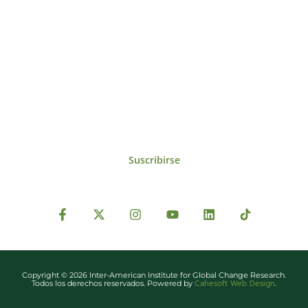
Suscríbase al IAI
Para estar al tanto de las noticias, eventos,
reuniones y proyectos desarrollados por el
IAI y otros eventos de interés.
Suscribirse
Copyright © 2026 Inter-American Institute for Global Change Research.
Cahesoft Web Design
Todos los derechos reservados. Powered by
.