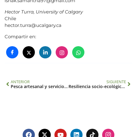
ishak.samantha97@gmail.com
Hector Turra, University of Calgary
Chile
hector.turra@ucalgary.ca
Compartir en:
ANTERIOR
SIGUIENTE
Pesca artesanal y servicios ecosistémicos marinos: adaptación y transformación para asegurar el bienestar humano (SGP-HW 017)
Resiliencia socio-ecológica ante el cambio ambiental global en territorios heterogéneos – construyendo una plataforma común para investigación y acción (SGP-HW 090)