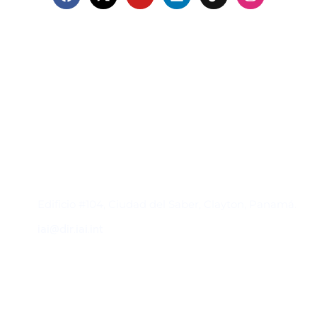
Contacto
Edificio #104, Ciudad del Saber, Clayton, Panamá.
iai@dir.iai.int
Suscríbase al IAI
Para estar al tanto de las noticias, eventos,
reuniones y proyectos desarrollados por el