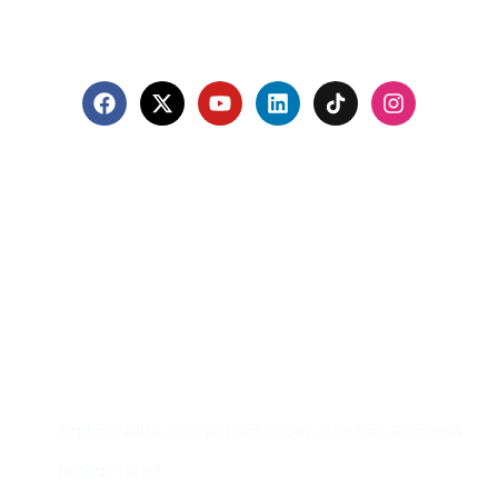
Contacto
Edificio #104, Ciudad del Saber, Clayton, Panamá.
iai@dir.iai.int