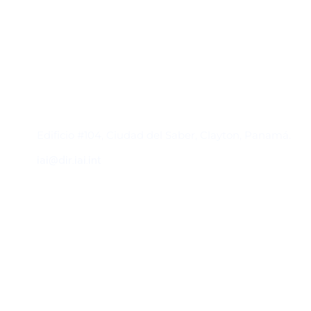
Contacto
Edificio #104, Ciudad del Saber, Clayton, Panamá.
iai@dir.iai.int
Suscríbase al IAI
Para estar al tanto de las noticias, eventos,
reuniones y proyectos desarrollados por el
IAI y otros eventos de interés.