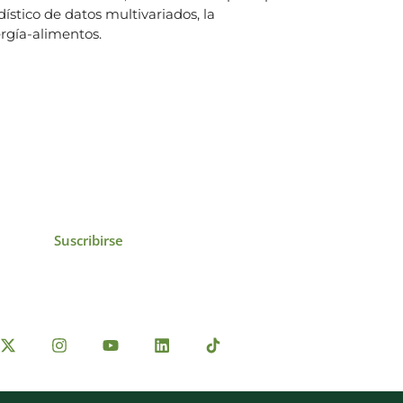
dístico de datos multivariados, la
ergía-alimentos.
icias, eventos,
ollados por el IAI y
Suscribirse