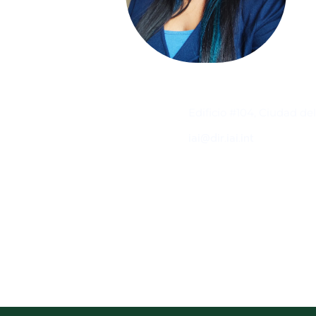
Contacto
Edificio #104, Ciudad de
iai@dir.iai.int