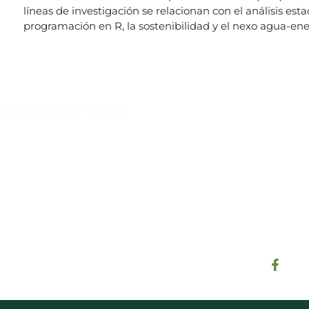
líneas de investigación se relacionan con el análisis esta
programación en R, la sostenibilidad y el nexo agua-en
Suscríbase al IAI
l Saber, Clayton, Panamá.
Para estar al tanto de las not
reuniones y proyectos desarr
otros eventos de interés.