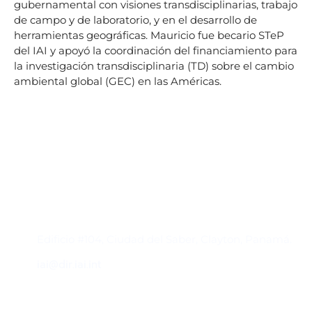
gubernamental con visiones transdisciplinarias, trabajo
de campo y de laboratorio, y en el desarrollo de
herramientas geográficas. Mauricio fue becario STeP
del IAI y apoyó la coordinación del financiamiento para
la investigación transdisciplinaria (TD) sobre el cambio
ambiental global (GEC) en las Américas.
Contacto
Edificio #104, Ciudad del Saber, Clayton, Panamá.
iai@dir.iai.int