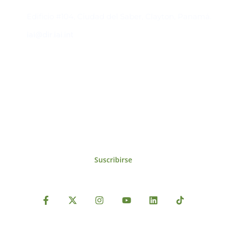
Contacto
Edificio #104, Ciudad del Saber, Clayton, Panamá.
iai@dir.iai.int
Suscríbase al IAI
Para estar al tanto de las noticias, eventos,
reuniones y proyectos desarrollados por el
IAI y otros eventos de interés.
Suscribirse