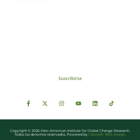
iai@dir.iai.int
Suscríbase al IAI
Para estar al tanto de las noticias, eventos,
reuniones y proyectos desarrollados por el
IAI y otros eventos de interés.
Suscribirse
Copyright © 2026 Inter-American Institute for Global Change Research.
Cahesoft Web Design
Todos los derechos reservados. Powered by
.