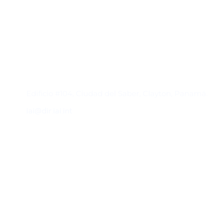
Contacto
Edificio #104, Ciudad del Saber, Clayton, Panamá.
iai@dir.iai.int
Suscríbase al IAI
Para estar al tanto de las noticias, eventos,
reuniones y proyectos desarrollados por el
IAI y otros eventos de interés.