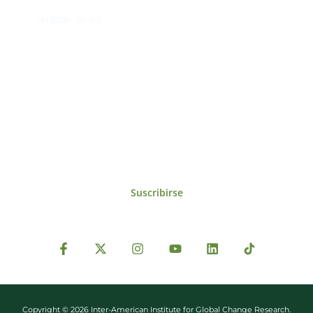
iai@dir.iai.int
Suscríbase al IAI
Para estar al tanto de las noticias, eventos,
reuniones y proyectos desarrollados por el
IAI y otros eventos de interés.
Suscribirse
Copyright © 2026 Inter-American Institute for Global Change Research.