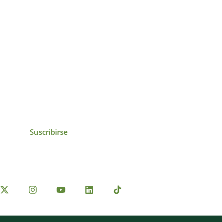
icias, eventos,
ollados por el IAI y
Suscribirse