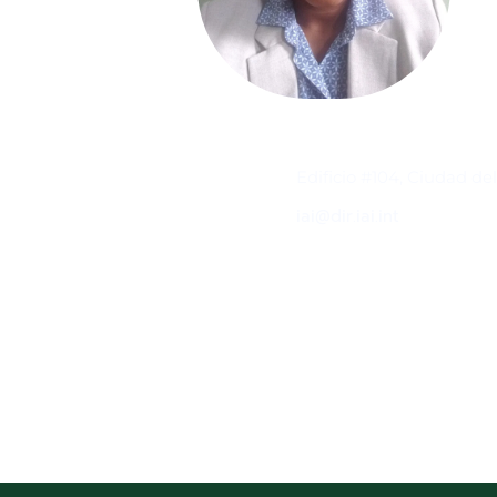
Contacto
Edificio #104, Ciudad de
iai@dir.iai.int