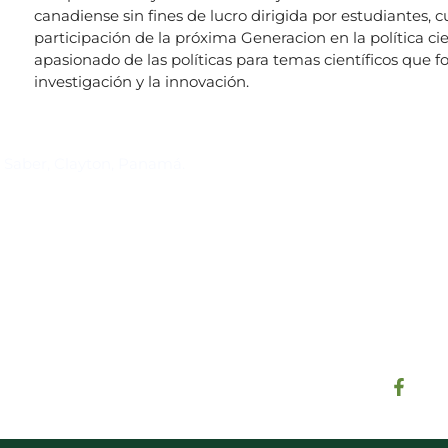
canadiense sin fines de lucro dirigida por estudiantes, 
participación de la próxima Generacion en la política ci
apasionado de las políticas para temas científicos que for
investigación y la innovación.
Suscríbase al IAI
l Saber, Clayton, Panamá.
Para estar al tanto de las not
reuniones y proyectos desarr
otros eventos de interés.