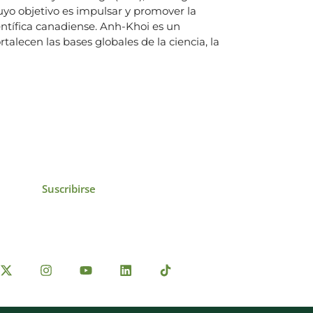
cuyo objetivo es impulsar y promover la
entífica canadiense. Anh-Khoi es un
talecen las bases globales de la ciencia, la
icias, eventos,
ollados por el IAI y
Suscribirse