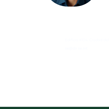
Contacto
Edificio #104, Ciudad de
iai@dir.iai.int