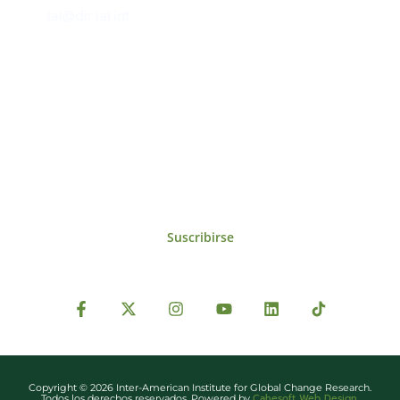
iai@dir.iai.int
Suscríbase al IAI
Para estar al tanto de las noticias, eventos,
reuniones y proyectos desarrollados por el
IAI y otros eventos de interés.
Suscribirse
Copyright © 2026 Inter-American Institute for Global Change Research.
Cahesoft Web Design
Todos los derechos reservados. Powered by
.