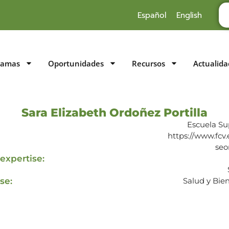
Español
English
ramas
Oportunidades
Recursos
Actualida
Sara Elizabeth Ordoñez Portilla
Escuela Sup
https://www.fcv
seo
expertise:
se:
Salud y Bie
Suscríbase al IAI