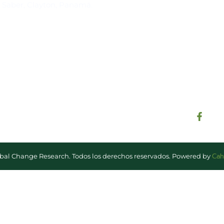
l Saber, Clayton, Panamá.
Para estar al tanto de las not
reuniones y proyectos desarr
otros eventos de interés.
Cah
lobal Change Research. Todos los derechos reservados. Powered by