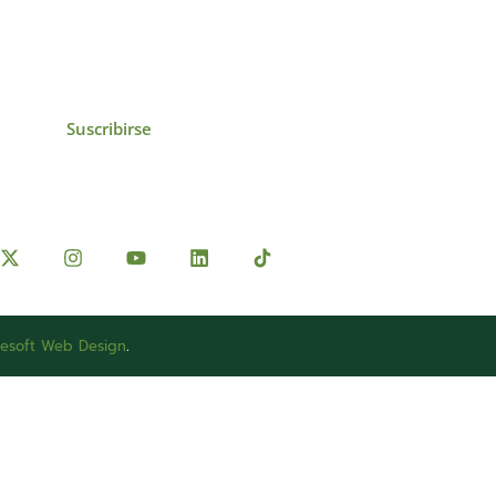
icias, eventos,
ollados por el IAI y
Suscribirse
esoft Web Design
.