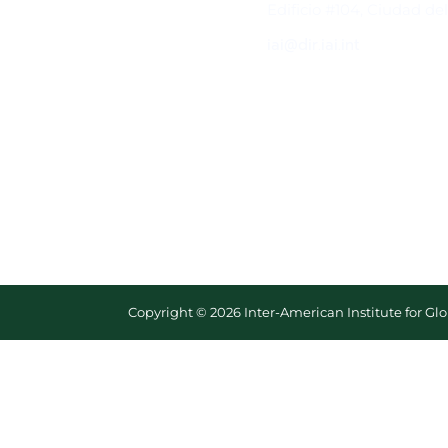
Edificio #104, Ciudad de
iai@dir.iai.int
Copyright © 2026 Inter-American Institute for G