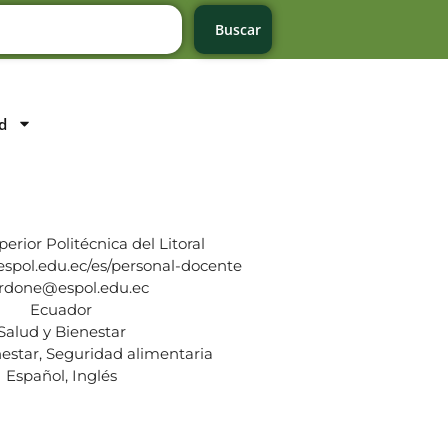
Buscar
d
erior Politécnica del Litoral
.espol.edu.ec/es/personal-docente
rdone@espol.edu.ec
Ecuador
Salud y Bienestar
nestar, Seguridad alimentaria
Español, Inglés