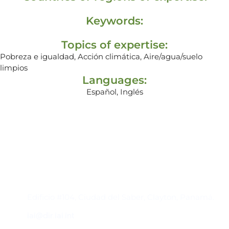
Keywords:
Topics of expertise:
Pobreza e igualdad, Acción climática, Aire/agua/suelo
limpios
Languages:
Español, Inglés
Contacto
Edificio #104, Ciudad del Saber, Clayton, Panamá.
iai@dir.iai.int