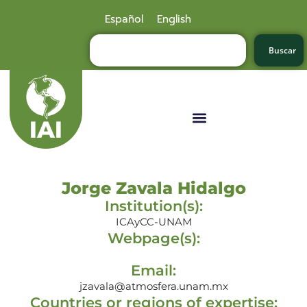
Español
English
Buscar
Jorge Zavala Hidalgo
Institution(s):
ICAyCC-UNAM
Webpage(s):
Email:
jzavala@atmosfera.unam.mx
Countries or regions of expertise: