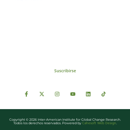
Suscríbase al IAI
Para estar al tanto de las noticias, eventos,
reuniones y proyectos desarrollados por el
IAI y otros eventos de interés.
Suscribirse
Copyright © 2026 Inter-American Institute for Global Change Research.
Cahesoft Web Design
Todos los derechos reservados. Powered by
.