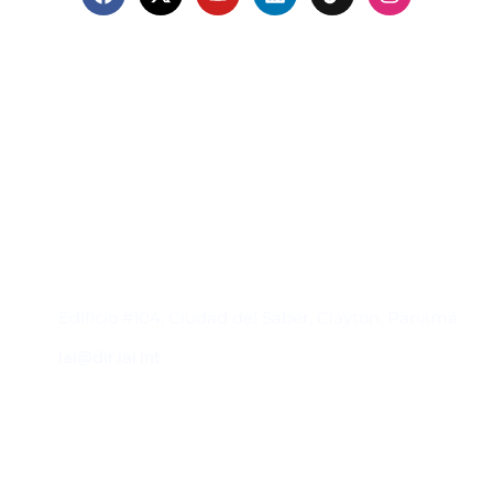
Contacto
Edificio #104, Ciudad del Saber, Clayton, Panamá.
iai@dir.iai.int
Suscríbase al IAI
Para estar al tanto de las noticias, eventos,
reuniones y proyectos desarrollados por el