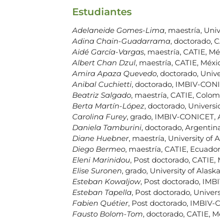
Estudiantes
Adelaneide Gomes-Lima
, maestría, Uni
Adina Chain-Guadarrama
, doctorado, 
Aidé García-Vargas
, maestría, CATIE, Mé
Albert Chan Dzul
, maestría, CATIE, Méxi
Amira Apaza Quevedo
, doctorado, Univ
Anibal Cuchietti
, doctorado, IMBIV-CONI
Beatriz Salgado
, maestría, CATIE, Colom
Berta Martín-López
, doctorado, Univer
Carolina Furey
, grado, IMBIV-CONICET, 
Daniela Tamburini
, doctorado, Argentina
Diane Huebner
, maestría, University of
Diego Bermeo
, maestría, CATIE, Ecuador
Eleni Marinidou
, Post doctorado, CATIE, 
Elise Suronen
, grado, University of Alas
Esteban Kowaljow
, Post doctorado, IM
Esteban Tapella
, Post doctorado, Univer
Fabien Quétier
, Post doctorado, IMBIV-
Fausto Bolom-Tom
, doctorado, CATIE, M