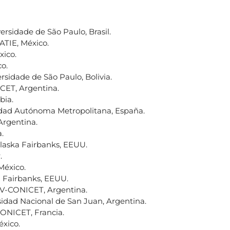
versidade de São Paulo, Brasil.
CATIE, México.
xico.
co.
ersidade de São Paulo, Bolivia.
CET, Argentina.
bia.
sidad Autónoma Metropolitana, España.
Argentina.
.
 Alaska Fairbanks, EEUU.
.
México.
ka Fairbanks, EEUU.
BIV-CONICET, Argentina.
sidad Nacional de San Juan, Argentina.
CONICET, Francia.
éxico.