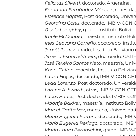
Felicitas Silvetti
, doctorado, Argentina.
Fernando Fernández Méndez
, maestría
Florence Baptist
, Post doctorado, Univer
Georgina Conti
, doctorado, IMBIV-CONIC
Gisela Langidey
, grado, Instituto Bolivia
Imole McDonald
, maestría, Instituto Bo
Ines Geovana Carreño
, doctorado, Instit
Janett Juarez
, grado, Instituto Boliviano
Jimena Esquivel-Sheik
, doctorado, CATI
José Texeira Santos Neto
, maestría, Univ
Koert Geffen
, maestría, Instituto Bolivi
Laura Hoyos
, doctorado, IMBIV-CONICET
Leda Lorenzo
, Post doctorado, Universi
Lorena Ashworth
, otros, IMBIV-CONICET
Lucas Enrico
, Post doctorado, IMBIV-CO
Maartje Bakker
, maestría, Instituto Bol
Marcel Carita Vaz
, maestría, Universidad
María Eugenia Ferrero
, doctorado, IMB
María Eugenia Periago
, doctorado, IMB
Maria Laura Bernaschini
, grado, IMBIV