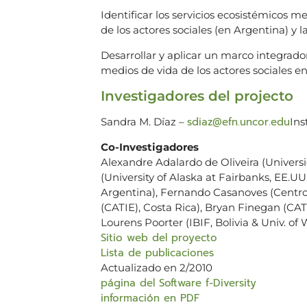
Identificar los servicios ecosistémicos m
de los actores sociales (en Argentina) y 
Desarrollar y aplicar un marco integrador
medios de vida de los actores sociales en
Investigadores del projecto
sdiaz@efn.uncor.edu
Sandra M. Díaz –
Ins
Co-Investigadores
Alexandre Adalardo de Oliveira (Univers
(University of Alaska at Fairbanks, EE.U
Argentina), Fernando Casanoves (Centro
(CATIE), Costa Rica), Bryan Finegan (CATI
Lourens Poorter (IBIF, Bolivia & Univ. o
Sitio web del proyecto
Lista de publicaciones
Actualizado en 2/2010
página del Software f-Diversity
información en PDF