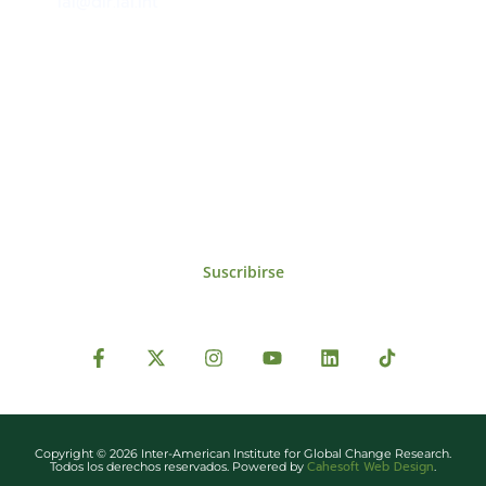
iai@dir.iai.int
Suscríbase al IAI
Para estar al tanto de las noticias, eventos,
reuniones y proyectos desarrollados por el
IAI y otros eventos de interés.
Suscribirse
Copyright © 2026 Inter-American Institute for Global Change Research.
Cahesoft Web Design
Todos los derechos reservados. Powered by
.