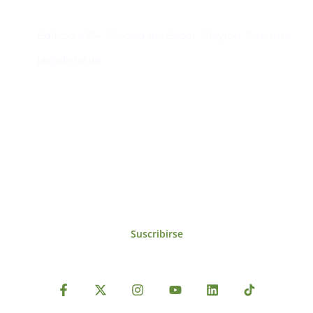
Contacto
Edificio #104, Ciudad del Saber, Clayton, Panamá.
iai@dir.iai.int
Suscríbase al IAI
Para estar al tanto de las noticias, eventos,
reuniones y proyectos desarrollados por el
IAI y otros eventos de interés.
Suscribirse