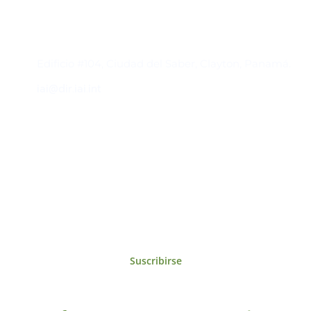
Contacto
Edificio #104, Ciudad del Saber, Clayton, Panamá.
iai@dir.iai.int
Suscríbase al IAI
Para estar al tanto de las noticias, eventos,
reuniones y proyectos desarrollados por el
IAI y otros eventos de interés.
Suscribirse