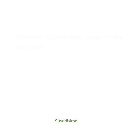
Contacto
Edificio #104, Ciudad del Saber, Clayton, Panamá.
iai@dir.iai.int
Suscríbase al IAI
Para estar al tanto de las noticias, eventos,
reuniones y proyectos desarrollados por el
IAI y otros eventos de interés.
Suscribirse