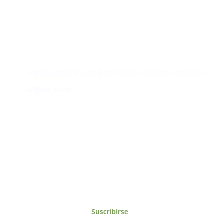
Contacto
Edificio #104, Ciudad del Saber, Clayton, Panamá.
iai@dir.iai.int
Suscríbase al IAI
Para estar al tanto de las noticias, eventos,
reuniones y proyectos desarrollados por el
IAI y otros eventos de interés.
Suscribirse