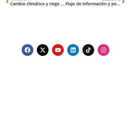
Cambio climático y riego en la agricultura: hacia una mejor comprensión de las fuerzas motoras y las retroacciones entre los tomadores de decisiones y el ambiente biofísico y sus impactos en el ciclo hidrológico y el uso de la tierra (SGP-HD 003)
Flujo de información y política: uso de diagnósticos climáticos y pronósticos de ciclones para el manejo adaptativo de los recursos hídricos ante incertidumbres climáticas en el oeste de América del Norte (SGP-HD 005)
Contacto