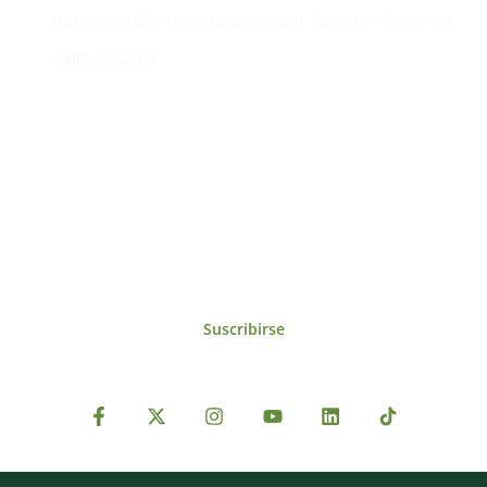
Edificio #104, Ciudad del Saber, Clayton, Panamá.
iai@dir.iai.int
Suscríbase al IAI
Para estar al tanto de las noticias, eventos,
reuniones y proyectos desarrollados por el
IAI y otros eventos de interés.
Suscribirse