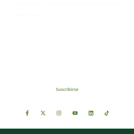
Edificio #104, Ciudad del Saber, Clayton, Panamá.
iai@dir.iai.int
Suscríbase al IAI
Para estar al tanto de las noticias, eventos,
reuniones y proyectos desarrollados por el
IAI y otros eventos de interés.
Suscribirse