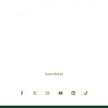
Edificio #104, Ciudad del Saber, Clayton, Panamá.
iai@dir.iai.int
Suscríbase al IAI
Para estar al tanto de las noticias, eventos,
reuniones y proyectos desarrollados por el
IAI y otros eventos de interés.
Suscribirse