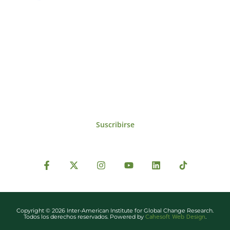
Suscríbase al IAI
Para estar al tanto de las noticias, eventos,
reuniones y proyectos desarrollados por el
IAI y otros eventos de interés.
Suscribirse
Copyright © 2026 Inter-American Institute for Global Change Research.
Cahesoft Web Design
Todos los derechos reservados. Powered by
.