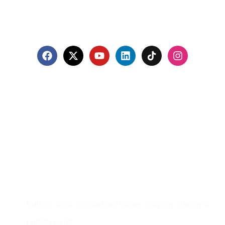
Contacto
Edificio #104, Ciudad del Saber, Clayton, Panamá.
iai@dir.iai.int