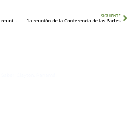
SIGUIENTE
4a reunión del Consejo Ejecutivo – 3a reunión de la Conferencia de las Partes
1a reunión de la Conferencia de las Partes
Suscríbase al IAI
l Saber, Clayton, Panamá.
Para estar al tanto de las not
reuniones y proyectos desarr
otros eventos de interés.