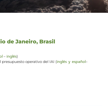
Rio de Janeiro, Brasil
ol
inglés
–
)
inglés y español
l presupuesto operativo del IAI (
–