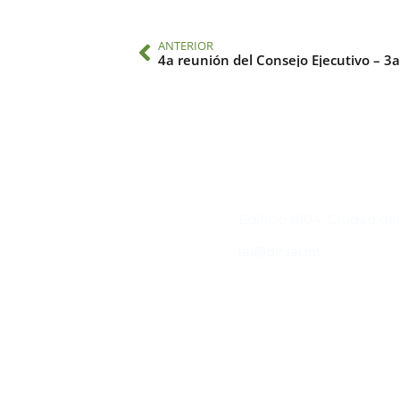
ANTERIOR
Contacto
Edificio #104, Ciudad de
iai@dir.iai.int