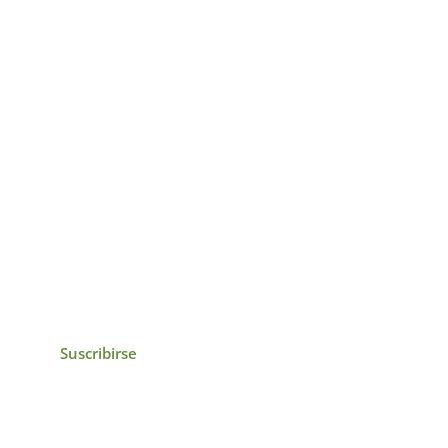
icias, eventos,
ollados por el IAI y
Suscribirse