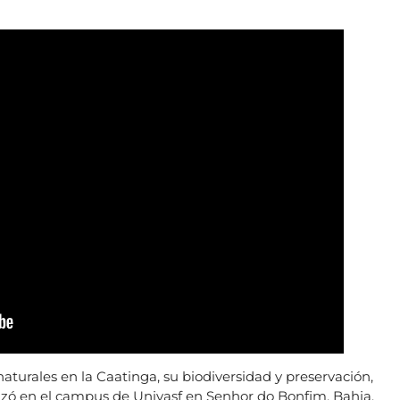
 naturales en la Caatinga, su biodiversidad y preservación,
lizó en el campus de Univasf en Senhor do Bonfim, Bahia.