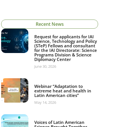
Recent News
Request for applicants for IAI
Science, Technology and Policy
(STeP) Fellows and consultant
for the IAI Directorate: Science
Programs Division & Science
Diplomacy Center
June 30, 2026
Webinar “Adaptation to
extreme heat and health in
Latin American cities”
May 14, 2026
Voices of Latin American
Science Brought Together