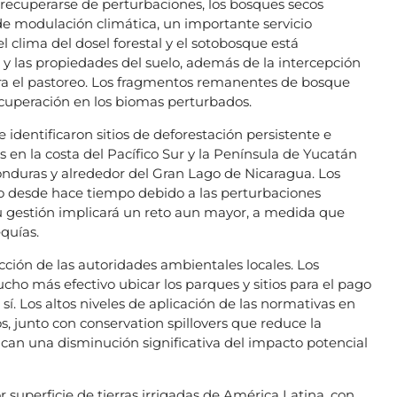
 recuperarse de perturbaciones, los bosques secos
e modulación climática, un importante servicio
 clima del dosel forestal y el sotobosque está
 y las propiedades del suelo, además de la intercepción
para el pastoreo. Los fragmentos remanentes de bosque
cuperación en los biomas perturbados.
 identificaron sitios de deforestación persistente e
 en la costa del Pacífico Sur y la Península de Yucatán
nduras y alrededor del Gran Lago de Nicaragua. Los
ro desde hace tiempo debido a las perturbaciones
u gestión implicará un reto aun mayor, a medida que
equías.
iscción de las autoridades ambientales locales. Los
ho más efectivo ubicar los parques y sitios para el pago
sí. Los altos niveles de aplicación de las normativas en
s, junto con conservation spillovers que reduce la
ican una disminución significativa del impacto potencial
 superficie de tierras irrigadas de América Latina, con