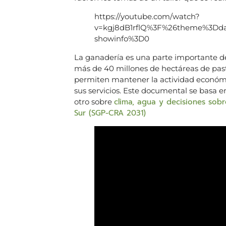
https://youtube.com/watch?
v=kgj8dB1rflQ%3F%26theme%3Dd
showinfo%3D0
La ganadería es una parte importante de
más de 40 millones de hectáreas de pastu
permiten mantener la actividad económi
sus servicios. Este documental se basa en
clima, agua y decisiones sobr
otro sobre
Sur (SGP-CRA 2031)