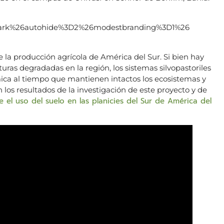
ark%26autohide%3D2%26modestbranding%3D1%26
 la producción agrícola de América del Sur. Si bien hay
ras degradadas en la región, los sistemas silvopastoriles
ca al tiempo que mantienen intactos los ecosistemas y
 los resultados de la investigación de este proyecto y de
e el uso del suelo en las planicies del Sur de América del