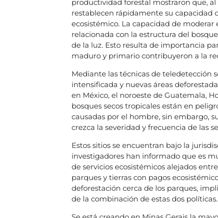
productividad forestal mostraron que, al
restablecen rápidamente su capacidad d
ecosistémico. La capacidad de moderar el
relacionada con la estructura del bosque
de la luz. Esto resulta de importancia 
maduro y primario contribuyeron a la re
Mediante las técnicas de teledetección se
intensificada y nuevas áreas deforestadas
en México, el noroeste de Guatemala, Ho
bosques secos tropicales están en pelig
causadas por el hombre, sin embargo, s
crezca la severidad y frecuencia de las s
Estos sitios se encuentran bajo la jurisd
investigadores han informado que es muc
de servicios ecosistémicos alejados entre 
parques y tierras con pagos ecosistémico
deforestación cerca de los parques, impl
de la combinación de estas dos políticas.
Se está creando en Minas Gerais la mayor