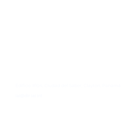
Contacto
Edificio #104, Ciudad del Saber, Clayton, Panamá.
iai@dir.iai.int
Suscríbase al IAI
Para estar al tanto de las noticias, eventos,