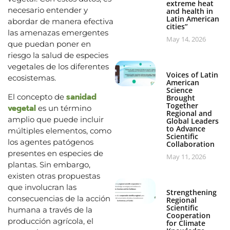
extreme heat
necesario entender y
and health in
Latin American
abordar de manera efectiva
cities”
las amenazas emergentes
May 14, 2026
que puedan poner en
riesgo la salud de especies
vegetales de los diferentes
Voices of Latin
ecosistemas.
American
Science
sanidad
El concepto de
Brought
Together
vegetal
es un término
Regional and
amplio que puede incluir
Global Leaders
to Advance
múltiples elementos, como
Scientific
los agentes patógenos
Collaboration
presentes en especies de
May 11, 2026
plantas. Sin embargo,
existen otras propuestas
que involucran las
Strengthening
consecuencias de la acción
Regional
Scientific
humana a través de la
Cooperation
producción agrícola, el
for Climate