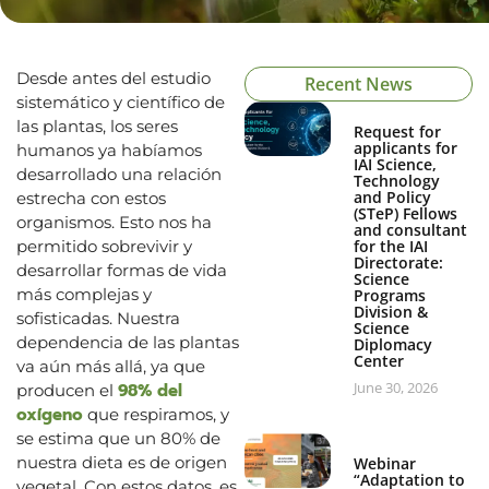
Desde antes del estudio
Recent News
sistemático y científico de
las plantas, los seres
Request for
applicants for
humanos ya habíamos
IAI Science,
desarrollado una relación
Technology
and Policy
estrecha con estos
(STeP) Fellows
organismos. Esto nos ha
and consultant
permitido sobrevivir y
for the IAI
Directorate:
desarrollar formas de vida
Science
más complejas y
Programs
Division &
sofisticadas. Nuestra
Science
dependencia de las plantas
Diplomacy
Center
va aún más allá, ya que
June 30, 2026
98% del
producen el
oxígeno
que respiramos, y
se estima que un 80% de
nuestra dieta es de origen
Webinar
“Adaptation to
vegetal. Con estos datos, es