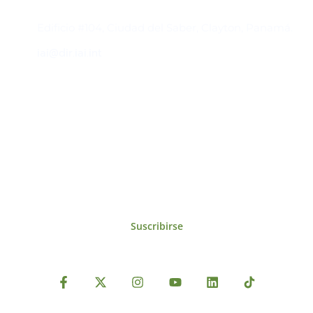
Contacto
Edificio #104, Ciudad del Saber, Clayton, Panamá.
iai@dir.iai.int
Suscríbase al IAI
Para estar al tanto de las noticias, eventos,
reuniones y proyectos desarrollados por el
IAI y otros eventos de interés.
Suscribirse