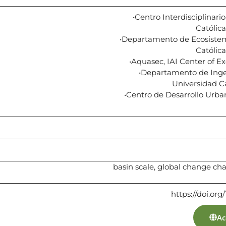
•Centro Interdisciplinari
Católica
•Departamento de Ecosistem
Católica
•Aquasec, IAI Center of Ex
•Departamento de Ingen
Universidad Ca
•Centro de Desarrollo Ur
basin scale, global change ch
https://doi.or
Ac