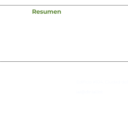
Resumen
Contacto
Edificio #104, Ciudad de
iai@dir.iai.int