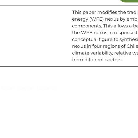
This paper modifies the trad
energy (WFE) nexus by empha
components. This allows a be
the WFE nexus in response to
conceptual figure to synthes
nexus in four regions of Chil
climate variability, relative 
from different sectors.
Suscríbase al IAI
l Saber, Clayton, Panamá.
Para estar al tanto de las not
reuniones y proyectos desarr
otros eventos de interés.