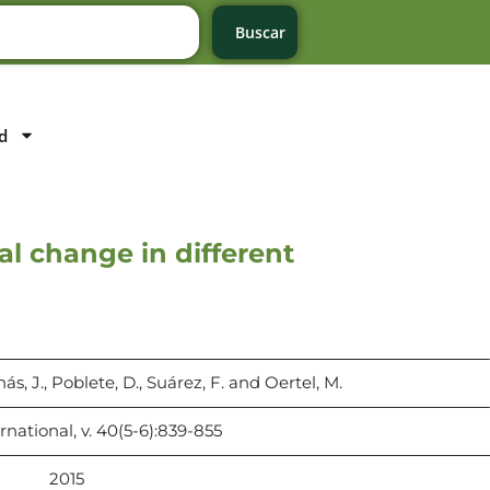
Buscar
d
l change in different
nás, J., Poblete, D., Suárez, F. and Oertel, M.
national, v. 40(5-6):839-855
2015