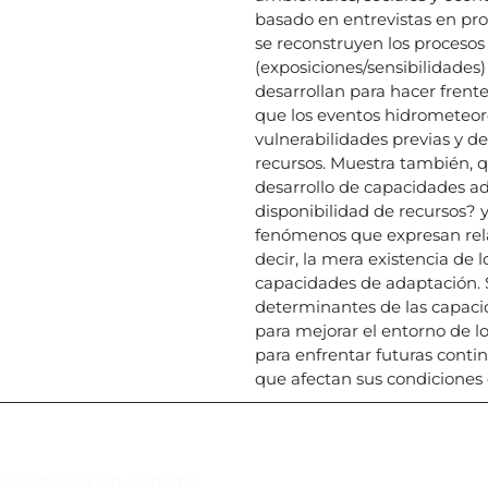
basado en entrevistas en pro
se reconstruyen los procesos
(exposiciones/sensibilidades)
desarrollan para hacer frent
que los eventos hidrometeor
vulnerabilidades previas y de
recursos. Muestra también, q
desarrollo de capacidades ad
disponibilidad de recursos? 
fenómenos que expresan relac
decir, la mera existencia de 
capacidades de adaptación. 
determinantes de las capacidad
para mejorar el entorno de los
para enfrentar futuras contin
que afectan sus condiciones 
Suscríbase al IAI
l Saber, Clayton, Panamá.
Para estar al tanto de las not