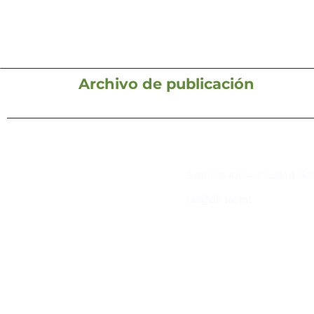
Archivo de publicación
Contacto
Edificio #104, Ciudad de
iai@dir.iai.int