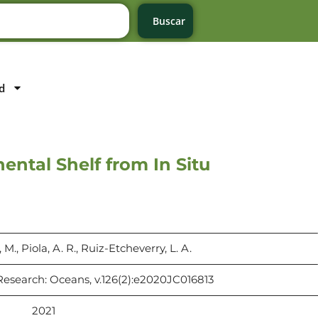
Buscar
d
ental Shelf from In Situ
 M., Piola, A. R., Ruiz-Etcheverry, L. A.
Research: Oceans, v.126(2):e2020JC016813
2021