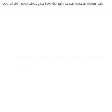
social de reivindicação territorial no campo ambiental.
Contacto
Edificio #104, Ciudad del Saber, Clayton, Panamá.
iai@dir.iai.int
Suscríbase al IAI
Para estar al tanto de las noticias, eventos,
reuniones y proyectos desarrollados por el
IAI y otros eventos de interés.