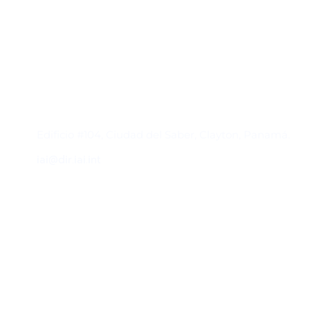
Contacto
Edificio #104, Ciudad del Saber, Clayton, Panamá.
iai@dir.iai.int
Suscríbase al IAI
Para estar al tanto de las noticias, eventos,
reuniones y proyectos desarrollados por el
IAI y otros eventos de interés.