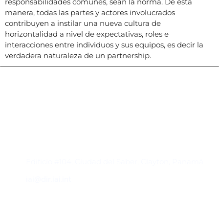
responsabilidades comunes, sean la norma. De esta
manera, todas las partes y actores involucrados
contribuyen a instilar una nueva cultura de
horizontalidad a nivel de expectativas, roles e
interacciones entre individuos y sus equipos, es decir la
verdadera naturaleza de un partnership.
Contacto
Edificio #104, Ciudad del Saber, Clayton, Panamá.
iai@dir.iai.int
Suscríbase al IAI