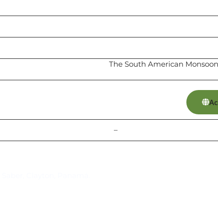
The South American Monsoon
Ac
–
Suscríbase al IAI
l Saber, Clayton, Panamá.
Para estar al tanto de las not
reuniones y proyectos desarr
otros eventos de interés.