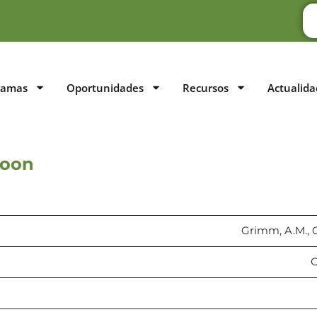
ramas
Oportunidades
Recursos
Actualida
soon
Grimm, A.M., C
C