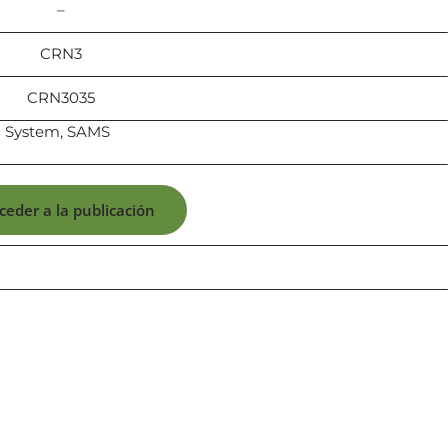
–
CRN3
CRN3035
 System, SAMS
ceder a la publicación
icias, eventos,
ollados por el IAI y