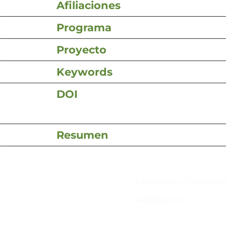
Afiliaciones
Programa
Proyecto
Keywords
DOI
Resumen
Contacto
Edificio #104, Ciudad de
iai@dir.iai.int