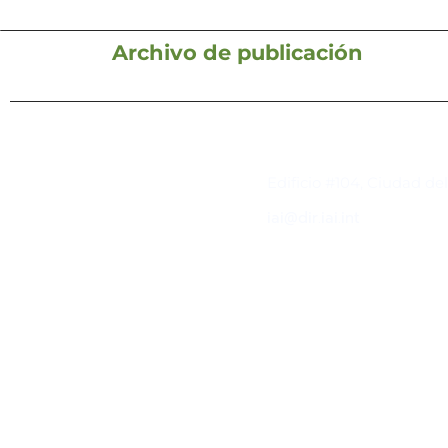
Archivo de publicación
Contacto
Edificio #104, Ciudad de
iai@dir.iai.int