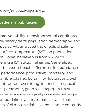
doi.org/10.3354/meps14264
ceder a la publicación
oral variability in environmental conditions
life-history traits, population demography, and
cies. We analyzed the effects of salinity,
a surface temperature (SST) on population
am Donax hanleyanus from 75 South
ing a 15° latitudinal range. Generalized
at between-beach differences in abundance,
 performance, productivity, mortality, and
inly explained by salinity fluctuations, with
ntributors, overriding, in most cases, local
 parameter, grain size, slope). Our results
o macroscale ecological processes, setting a
on guidelines at large spatial scales that
cts of climate variability and change on sandy