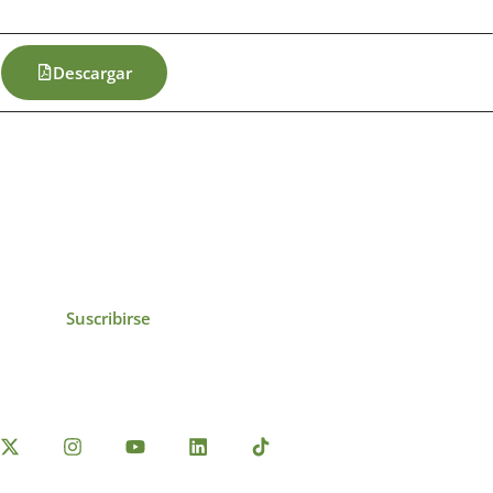
Descargar
icias, eventos,
ollados por el IAI y
Suscribirse