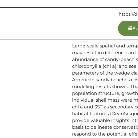
https://
Ac
Large-scale spatial and temp
may result in differences in 
abundance of sandy-beach spe
chlorophyll a (chl a), and se
parameters of the wedge cl
American sandy beaches cover
modeling results showed th
population structure, growth
individual shell mass were ma
chl a and SST as secondary co
habitat features (Dean&rsquos
provide valuable insights int
basis to delineate conservati
respond to the potential effe