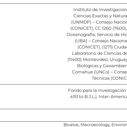
Instituto de Investigacio
Ciencias Exactas y Natura
(UNMDP) – Consejo Naciona
(CONICET), CC 1260 (7600)
Oceanografía, Servicio de Hi
(UBA) – Consejo Nacional
(CONICET), (1271) Ciud
Laboratorio de Ciencias d
(11400) Montevideo, Uruguay
Biológicas y Geoambient
Comahue (UNCo) – Consejo 
Técnicas (CONICE
Fondo para la Investigación
4151 to B.J.L.), Inter-Ameri
Bivalve, Macroecology, Environm