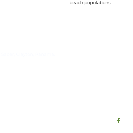
beach populations.
Suscríbase al IAI
l Saber, Clayton, Panamá.
Para estar al tanto de las not
reuniones y proyectos desarr
otros eventos de interés.