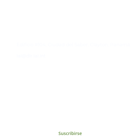
Contacto
Edificio #104, Ciudad del Saber, Clayton, Panamá.
iai@dir.iai.int
Suscríbase al IAI
Para estar al tanto de las noticias, eventos,
reuniones y proyectos desarrollados por el
IAI y otros eventos de interés.
Suscribirse