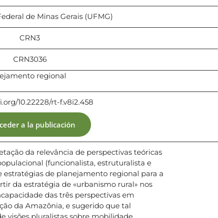
Federal de Minas Gerais (UFMG)
CRN3
CRN3036
nejamento regional
i.org/10.22228/rt-f.v8i2.458
ceder a la publicación
tação da relevância de perspectivas teóricas
pulacional (funcionalista, estruturalista e
de estratégias de planejamento regional para a
ir da estratégia de «urbanismo rural» nos
incapacidade das três perspectivas em
ação da Amazônia, e sugerido que tal
e visões pluralistas sobre mobilidade