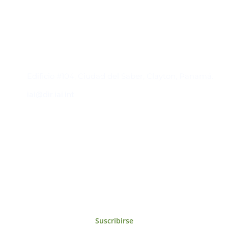
Contacto
Edificio #104, Ciudad del Saber, Clayton, Panamá.
iai@dir.iai.int
Suscríbase al IAI
Para estar al tanto de las noticias, eventos,
reuniones y proyectos desarrollados por el
IAI y otros eventos de interés.
Suscribirse