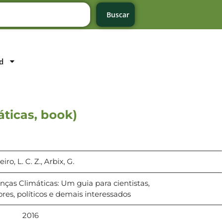
Buscar
d
ticas, book)
iro, L. C. Z., Arbix, G.
as Climáticas: Um guia para cientistas,
ores, políticos e demais interessados
2016