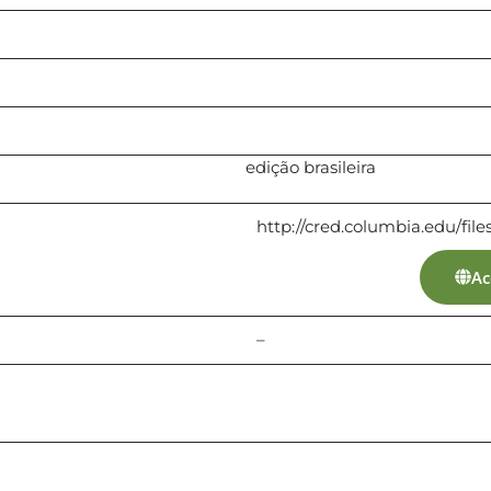
edição brasileira
http://cred.columbia.edu/f
Ac
–