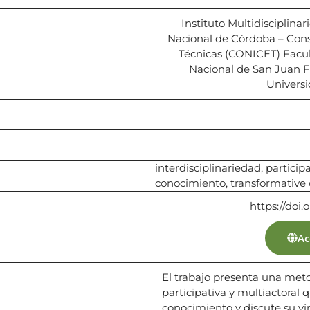
Instituto Multidisciplina
Nacional de Córdoba – Conse
Técnicas (CONICET) Facul
Nacional de San Juan F
Univers
interdisciplinariedad, partici
conocimiento, transformative
https://doi.
Ac
El trabajo presenta una metod
participativa y multiactoral
conocimiento y discute su ví