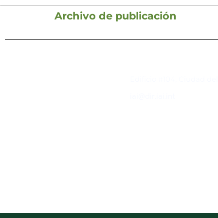
Archivo de publicación
Contacto
Edificio #104, Ciudad de
iai@dir.iai.int