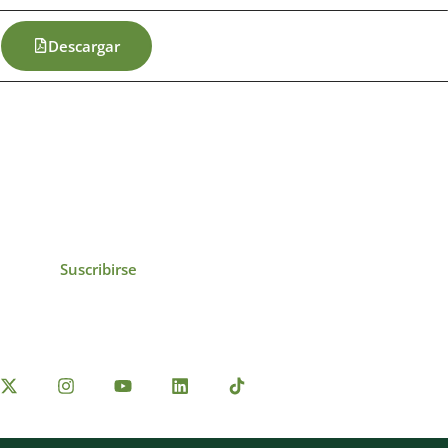
Descargar
icias, eventos,
ollados por el IAI y
Suscribirse