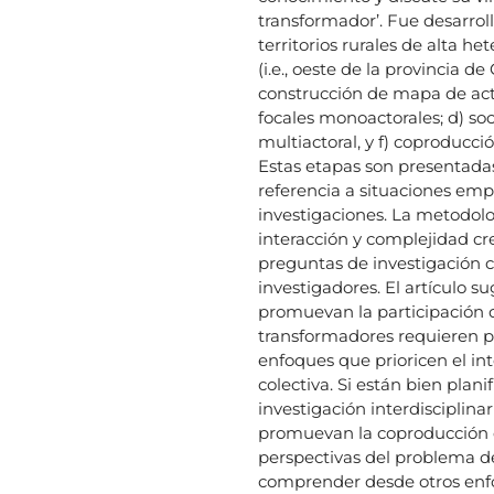
transformador’. Fue desarrol
territorios rurales de alta 
(i.e., oeste de la provincia d
construcción de mapa de acto
focales monoactorales; d) soc
multiactoral, y f) coproducc
Estas etapas son presentada
referencia a situaciones emp
investigaciones. La metodolo
interacción y complejidad cre
preguntas de investigación c
investigadores. El artículo s
promuevan la participación
transformadores requieren pa
enfoques que prioricen el in
colectiva. Si están bien plan
investigación interdisciplinar
promuevan la coproducción 
perspectivas del problema de
comprender desde otros enf