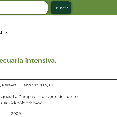
Buscar
d
cuaria intensiva.
, Pereyra, H. and Viglizzo, E.F.
sques: La Pampa o el desierto del futuro.
isher: GEPAMA-FADU
2009