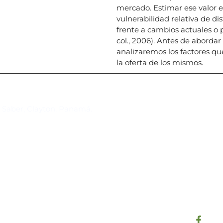
mercado. Estimar ese valor es
vulnerabilidad relativa de d
frente a cambios actuales o p
col., 2006). Antes de abordar
analizaremos los factores qu
la oferta de los mismos.
Suscríbase al IAI
l Saber, Clayton, Panamá.
Para estar al tanto de las not
reuniones y proyectos desarr
otros eventos de interés.